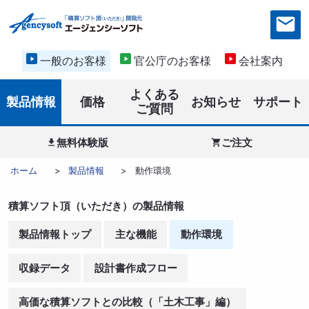
一般のお客様
官公庁のお客様
会社案内
よくある
製品情報
価格
お知らせ
サポート
ご質問
無料体験版
ご注文


ホーム
製品情報
動作環境
積算ソフト頂（いただき）の製品情報
製品情報トップ
主な機能
動作環境
収録データ
設計書作成フロー
高価な積算ソフトとの比較（「土木工事」編）