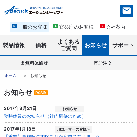
一般のお客様
官公庁のお客様
会社案内
よくある
製品情報
価格
お知らせ
サポート
ご質問
無料体験版
ご注文


ホーム
お知らせ
お知らせ
RSS
rss_feed
2017年9月21日
お知らせ
臨時休業のお知らせ（社内研修のため）
2017年1月13日
頂ユーザーの皆様へ
【重要】島根県の地区割りが変更になりました