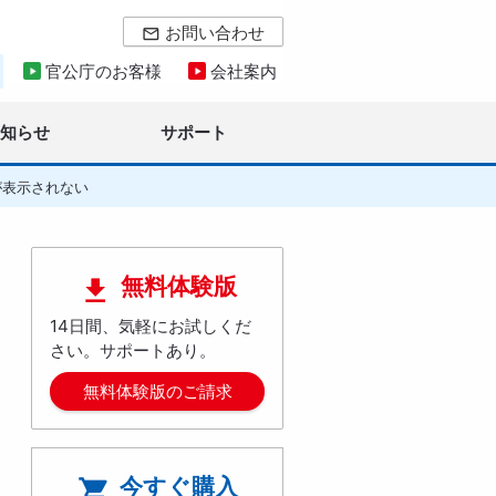
お問い合わせ
mail_outline
官公庁のお客様
会社案内
お知らせ
サポート
が表示されない
無料体験版

14日間、気軽にお試しくだ
さい。サポートあり。
無料体験版のご請求
今すぐ購入
